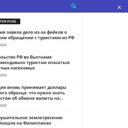
×
TOR PICKS
ия завела дело из-за фейков о
хом обращении с туристами из РФ
/2026
ольство РФ во Вьетнаме
омендовало туристам опасаться
тных насекомых
/2026
ция вновь принимает доллары
ого образца: что нужно знать
стам об обмене валюты на...
/2026
рушительное землетрясение
изошло на Филиппинах