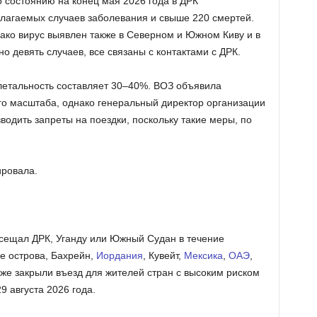
 состоянию на конец мая 2026 года в ДРК
лагаемых случаев заболевания и свыше 220 смертей.
ако вирус выявлен также в Северном и Южном Киву и в
о девять случаев, все связаны с контактами с ДРК.
летальность составляет 30–40%. ВОЗ объявила
о масштаба, однако генеральный директор организации
водить запреты на поездки, поскольку такие меры, по
ировала.
посещал ДРК, Уганду или Южный Судан в течение
е острова, Бахрейн,
Иордания
, Кувейт,
Мексика
,
ОАЭ
,
же закрыли въезд для жителей стран с высоким риском
 августа 2026 года.