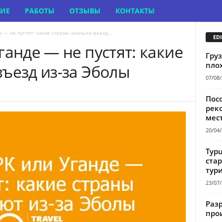
НИЕ
РАБОТЫ
ОТЗЫВЫ
КОНТАКТЫ
 — не пустят: какие страны закрыли въезд...
EDI
ганде — не пустят: какие
Груз
пло
ъезд из-за Эболы
07/08
Пос
рек
мес
20/04
Тур
стар
тури
23/07
Раз
про