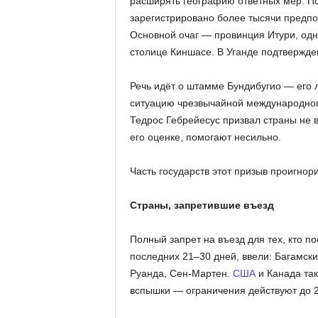
расширять географию ответных мер. По
зарегистрировано более тысячи предпо
Основной очаг — провинция Итури, одн
столице Киншасе. В Уганде подтвержден
Речь идёт о штамме Бундибугио — его 
ситуацию чрезвычайной международног
Тедрос Гебрейесус призвал страны не в
его оценке, помогают несильно.
Часть государств этот призыв проигнор
Страны, запретившие въезд
Полный запрет на въезд для тех, кто 
последних 21–30 дней, ввели: Багамски
Руанда, Сен-Мартен.
США
и Канада так
вспышки — ограничения действуют до 29