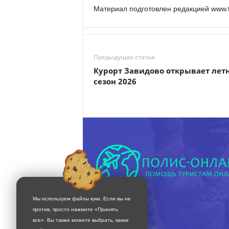
Материал подготовлен редакцией www.t
Предыдущая статья
Курорт Завидово открывает лет
сезон 2026
Мы используем файлы куки. Если вы не
против, просто нажмите «Принять
все». Вы также можете выбрать, какие