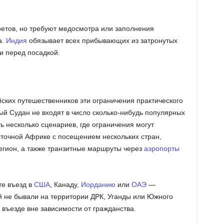
ретов, но требуют медосмотра или заполнения
а.
Индия
обязывает всех прибывающих из затронутых
и перед посадкой.
ких путешественников эти ограничения практического
ый Судан не входят в число сколько-нибудь популярных
ь несколько сценариев, где ограничения могут
точной Африке с посещением нескольких стран,
егион, а также транзитные маршруты через
аэропорты
те въезд в
США
, Канаду,
Иорданию
или
ОАЭ
—
ей не бывали на территории ДРК, Уганды или Южного
 въезде вне зависимости от гражданства.