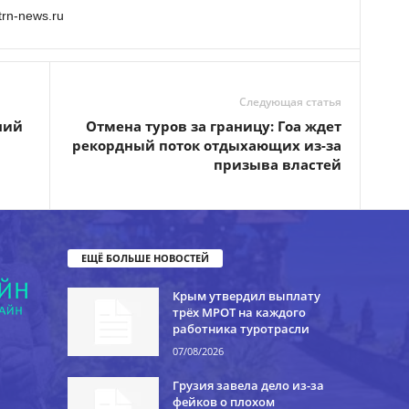
rn-news.ru
Следующая статья
ний
Отмена туров за границу: Гоа ждет
рекордный поток отдыхающих из-за
призыва властей
ЕЩЁ БОЛЬШЕ НОВОСТЕЙ
Крым утвердил выплату
трёх МРОТ на каждого
работника туротрасли
07/08/2026
Грузия завела дело из-за
фейков о плохом