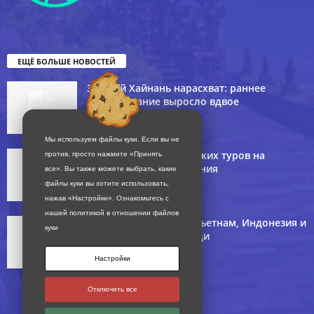
Важные
Эти файлы куки
не являются
опциональными.
ЕЩЁ БОЛЬШЕ НОВОСТЕЙ
Они
необходимы для
Зимний Хайнань нарасхват: раннее
работы веб-
бронирование выросло вдвое
сайта.
09/08/2026
Мы используем файлы куки. Если вы не
Статистика
Средний чек августовских туров на
против, просто нажмите «Принять
Для того, чтобы
популярные направления
мы могли
все». Вы также можете выбрать, какие
улучшить
файлы куки вы хотите использовать,
09/08/2026
функциональность
нажав «Настройки».
Ознакомьтесь с
и структуру веб-
сайта, исходя из
нашей политикой в отношении файлов
того, как он
Безвиз расширяется: Вьетнам, Индонезия и
куки
используется.
Малайзия — на очереди
08/08/2026
Настройки
Опыт
Для
Отключить все
обеспечения
максимально